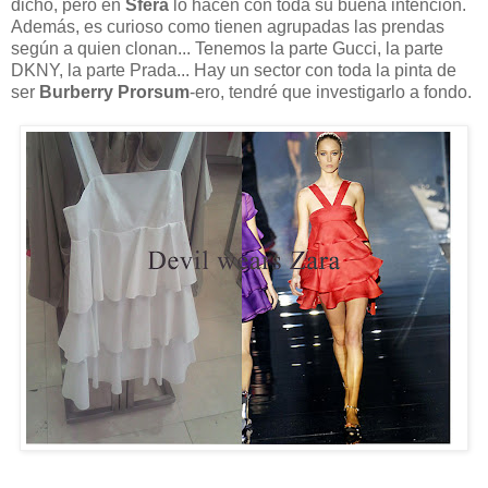
dicho, pero en
Sfera
lo hacen con toda su buena intención.
Además, es curioso como tienen agrupadas las prendas
según a quien clonan... Tenemos la parte Gucci, la parte
DKNY, la parte Prada... Hay un sector con toda la pinta de
ser
Burberry Prorsum
-ero, tendré que investigarlo a fondo.