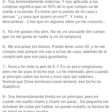
4.- Soy tremendamente indecisa. Y eso aplicado a las
compras significa que un 50% de lo que compro va de
vuelta a la tienda. Es entrar por la puerta de mi casa y
pensar, "¿y para que quiero yo eso?". Y nada, a
descambiar... Creo que en algunos sitios ya me conocen...
5.- No me gustan mis pies. No se, es una parte del cuerpo
que no me gusta en nadie (y en mi tampoco).
6.- Me encantan los bolsos. Puedo tener unos 50, y no me
compro más porque me van a echar de casa, además de lo
complicado que son para guardarlos.
7.- Nunca he visto la peli de E.T. Es un poco vergonzoso,
pero me da yuyu el bicho ese. Lo he intentado, pero cuando
al principio salen las luces y esos ojos tan saltones...
Normal que Drew terminara como terminó, ese bicho es
diabólico!
8.- Soy tremendamente tímida en un principio, pero en
cuanto me suelto charlo y charlo sin parar... De pequeña me
echaban de clase por hablar, no puedo evitarlo, la factura de
mi móvil es buena prueba.