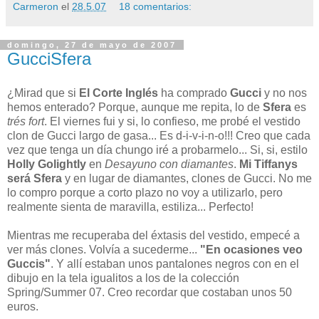
Carmeron
el
28.5.07
18 comentarios:
domingo, 27 de mayo de 2007
GucciSfera
¿Mirad que si
El Corte Inglés
ha comprado
Gucci
y no nos
hemos enterado? Porque, aunque me repita, lo de
Sfera
es
trés fort
. El viernes fui y si, lo confieso, me probé el vestido
clon de Gucci largo de gasa... Es d-i-v-i-n-o!!! Creo que cada
vez que tenga un día chungo iré a probarmelo... Si, si, estilo
Holly Golightly
en
Desayuno con diamantes
.
Mi Tiffanys
será Sfera
y en lugar de diamantes, clones de Gucci. No me
lo compro porque a corto plazo no voy a utilizarlo, pero
realmente sienta de maravilla, estiliza... Perfecto!
Mientras me recuperaba del éxtasis del vestido, empecé a
ver más clones. Volvía a sucederme...
"En ocasiones veo
Guccis"
. Y allí estaban unos pantalones negros con en el
dibujo en la tela igualitos a los de la colección
Spring/Summer 07. Creo recordar que costaban unos 50
euros.