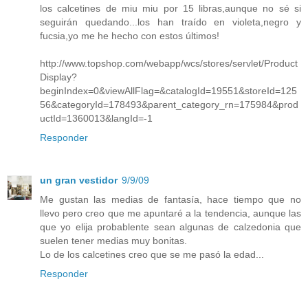
los calcetines de miu miu por 15 libras,aunque no sé si
seguirán quedando...los han traído en violeta,negro y
fucsia,yo me he hecho con estos últimos!
http://www.topshop.com/webapp/wcs/stores/servlet/Product
Display?
beginIndex=0&viewAllFlag=&catalogId=19551&storeId=125
56&categoryId=178493&parent_category_rn=175984&prod
uctId=1360013&langId=-1
Responder
un gran vestidor
9/9/09
Me gustan las medias de fantasía, hace tiempo que no
llevo pero creo que me apuntaré a la tendencia, aunque las
que yo elija probablente sean algunas de calzedonia que
suelen tener medias muy bonitas.
Lo de los calcetines creo que se me pasó la edad...
Responder