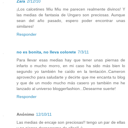
Zara
2/12/10
¡Los calcetines Miu Miu me parecen realmente divinos! Y
las medias de fantasia de Ungaro son preciosas. Aunque
sean del año pasado, espero poder encontrar unas
similares!
Responder
no es bonita, no lleva colorete
7/3/11
Para llevar esas medias hay que tener unas piernas de
infarto o mucho morro, en mi caso ha sido más bien lo
segundo yo también he caído en la tentación..Cameron
aprovecho para saludarte y decirte que me encanta tu blog
y que de un modo mucho más casero yo también me he
lanzado al universo bloggerfashion...Desearme suerte!
Responder
Anónimo
12/10/11
Las medias de encaje son preciosas!! tengo un par de ellas
y no pienso despegarme de ellas!! :)