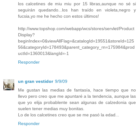
los calcetines de miu miu por 15 libras,aunque no sé si
seguirán quedando...los han traído en violeta,negro y
fucsia,yo me he hecho con estos últimos!
http://www.topshop.com/webapp/wcs/stores/servlet/Product
Display?
beginIndex=0&viewAllFlag=&catalogId=19551&storeId=125
56&categoryId=178493&parent_category_rn=175984&prod
uctId=1360013&langId=-1
Responder
un gran vestidor
9/9/09
Me gustan las medias de fantasía, hace tiempo que no
llevo pero creo que me apuntaré a la tendencia, aunque las
que yo elija probablente sean algunas de calzedonia que
suelen tener medias muy bonitas.
Lo de los calcetines creo que se me pasó la edad...
Responder