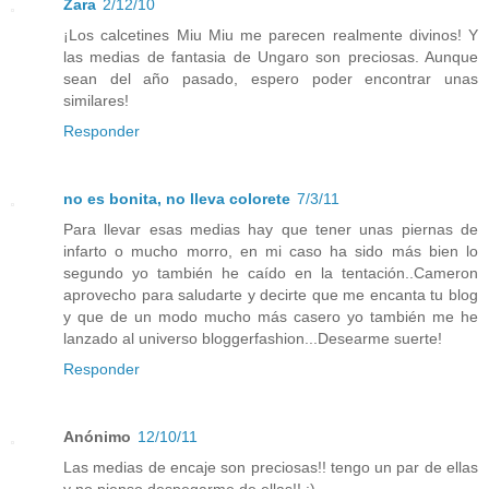
Zara
2/12/10
¡Los calcetines Miu Miu me parecen realmente divinos! Y
las medias de fantasia de Ungaro son preciosas. Aunque
sean del año pasado, espero poder encontrar unas
similares!
Responder
no es bonita, no lleva colorete
7/3/11
Para llevar esas medias hay que tener unas piernas de
infarto o mucho morro, en mi caso ha sido más bien lo
segundo yo también he caído en la tentación..Cameron
aprovecho para saludarte y decirte que me encanta tu blog
y que de un modo mucho más casero yo también me he
lanzado al universo bloggerfashion...Desearme suerte!
Responder
Anónimo
12/10/11
Las medias de encaje son preciosas!! tengo un par de ellas
y no pienso despegarme de ellas!! :)