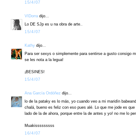
15/4/07
VIDorra
dijo...
Lo DE SJp es u na obra de arte..
15/4/07
Kathy
dijo...
Para ser sexys o simplemente para sentirse a gusto consigo mi
se les nota a la legua!
¡BESINES!
15/4/07
Ana García Ordóñez
dijo...
lo de la pataky es lo más, yo cuando veo a mi maridín babeando
chalá, bueno es feliz con eso pues alé. Lo que me jode es que 
lado de la de ahora, porque entre la de antes y yo! no me lo pens
Muakisssssssss
16/4/07