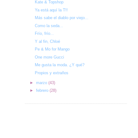
Kate & Topshop
Ya está aquí la T!!
Más sabe el diablo por viejo...
Como la seda...
Frío, frío...
Y al fin, Chloé
Pe & Mo for Mango
One more Gucci
Me gusta la moda. ¿Y qué?
Propios y extraños
►
marzo
(43)
►
febrero
(28)