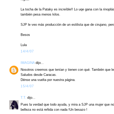
La tocha de la Pataky es increíble!! Lo uqe gana con la rinoplás
también pesa menos kilos.
SJP le veo más producción de un estilista que de cirujano, per
Besos
Lula
14/4/07
IMAGINA
dijo...
Nosotros creemos que tenían y tienen con qué. También que le
Saludos desde Caracas.
Dénse una vuelta por nuestra página.
15/4/07
T.T.
dijo...
Pues la verdad que todo ayuda, y mira a SJP una mujer que n
belleza no está reñida con nada !Un besazo !