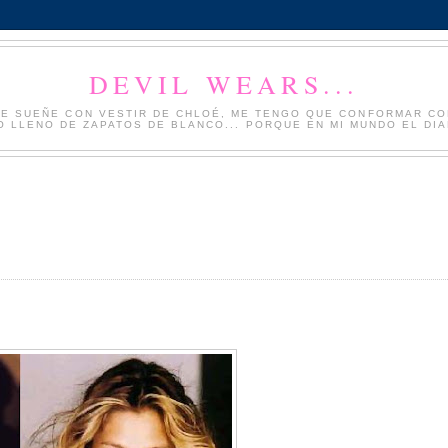
DEVIL WEARS...
NQUE SUEÑE CON VESTIR DE CHLOÉ, ME TENGO QUE CONFORMAR CO
 LLENO DE ZAPATOS DE BLANCO... PORQUE EN MI MUNDO EL DIAB