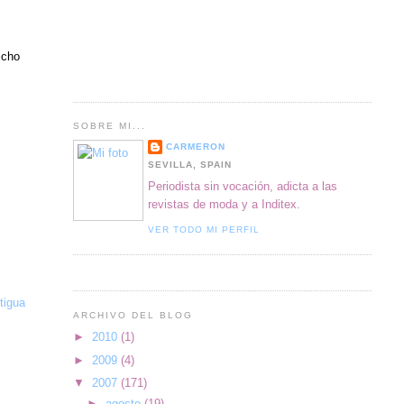
icho
SOBRE MI...
CARMERON
SEVILLA, SPAIN
Periodista sin vocación, adicta a las
revistas de moda y a Inditex.
VER TODO MI PERFIL
tigua
ARCHIVO DEL BLOG
►
2010
(1)
►
2009
(4)
▼
2007
(171)
►
agosto
(19)