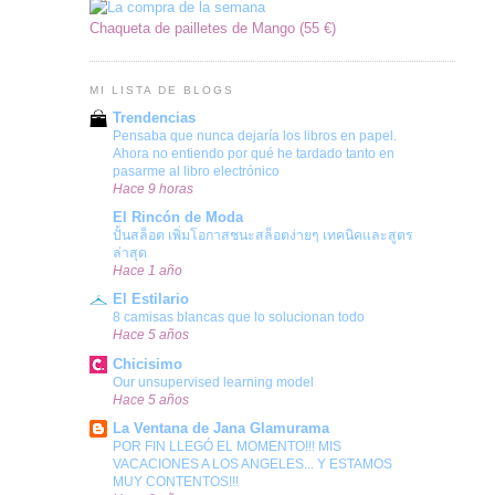
Chaqueta de pailletes de Mango (55 €)
MI LISTA DE BLOGS
Trendencias
Pensaba que nunca dejaría los libros en papel.
Ahora no entiendo por qué he tardado tanto en
pasarme al libro electrónico
Hace 9 horas
El Rincón de Moda
ปั้นสล็อต เพิ่มโอกาสชนะสล็อตง่ายๆ เทคนิคและสูตร
ล่าสุด
Hace 1 año
El Estilario
8 camisas blancas que lo solucionan todo
Hace 5 años
Chicisimo
Our unsupervised learning model
Hace 5 años
La Ventana de Jana Glamurama
POR FIN LLEGÓ EL MOMENTO!!! MIS
VACACIONES A LOS ANGELES... Y ESTAMOS
MUY CONTENTOS!!!