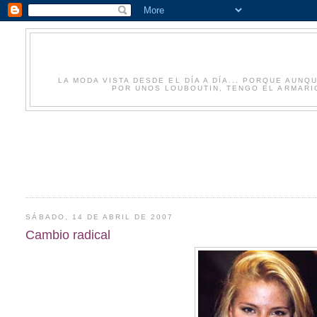
LA MODA VISTA DESDE EL DÍA A DÍA... PORQUE AU
POR UNOS LOUBOUTIN, TENGO EL ARMARIO
SÁBADO, 14 DE ABRIL DE 2007
Cambio radical