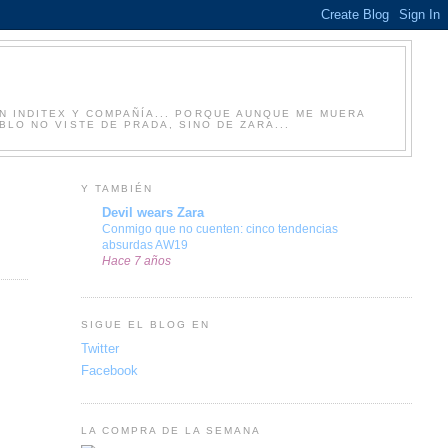
N INDITEX Y COMPAÑÍA... PORQUE AUNQUE ME MUERA
LO NO VISTE DE PRADA, SINO DE ZARA...
Y TAMBIÉN
Devil wears Zara
Conmigo que no cuenten: cinco tendencias
absurdas AW19
Hace 7 años
SIGUE EL BLOG EN
Twitter
Facebook
LA COMPRA DE LA SEMANA