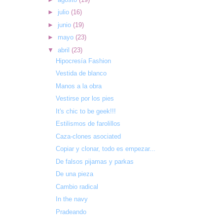
►
julio
(16)
►
junio
(19)
►
mayo
(23)
▼
abril
(23)
Hipocresía Fashion
Vestida de blanco
Manos a la obra
Vestirse por los pies
It's chic to be geek!!!
Estilismos de farolillos
Caza-clones asociated
Copiar y clonar, todo es empezar...
De falsos pijamas y parkas
De una pieza
Cambio radical
In the navy
Pradeando