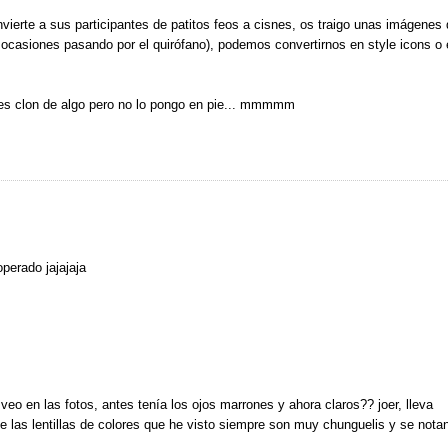
vierte a sus participantes de patitos feos a cisnes, os traigo unas imágenes
ocasiones pasando por el quirófano), podemos convertirnos en style
icons o
 es clon de algo pero no lo pongo en pie... mmmmm
operado jajajaja
veo en las fotos, antes tenía los ojos marrones y ahora claros?? joer, lleva
que las lentillas de colores que he visto siempre son muy chunguelis y se notan