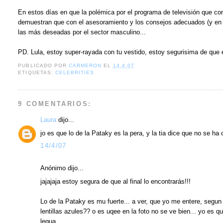
En estos días en que la polémica por el programa de televisión que con
demuestran que con el asesoramiento y los consejos adecuados (y en 
las más deseadas por el sector masculino...
PD. Lula, estoy super-rayada con tu vestido, estoy segurisima de que
PUBLICADO POR
CARMERON
EL
14.4.07
ETIQUETAS:
CELEBRITIES
9 COMENTARIOS:
Laura
dijo...
jo es que lo de la Pataky es la pera, y la tia dice que no se ha 
14/4/07
Anónimo dijo...
jajajaja estoy segura de que al final lo encontrarás!!!
Lo de la Pataky es mu fuerte... a ver, que yo me entere, segun 
lentillas azules?? o es uqee en la foto no se ve bien... yo es 
legua.