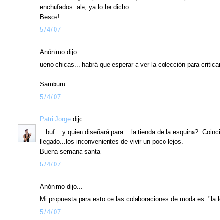
enchufados..ale, ya lo he dicho.
Besos!
5/4/07
Anónimo dijo...
ueno chicas... habrá que esperar a ver la colección para criticar
Samburu
5/4/07
Patri Jorge
dijo...
...buf....y quien diseñará para....la tienda de la esquina?..Coi
llegado...los inconvenientes de vivir un poco lejos.
Buena semana santa
5/4/07
Anónimo dijo...
Mi propuesta para esto de las colaboraciones de moda es: "la lo
5/4/07