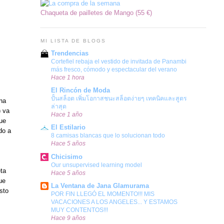
Chaqueta de pailletes de Mango (55 €)
MI LISTA DE BLOGS
Trendencias
Cortefiel rebaja el vestido de invitada de Panambi
más fresco, cómodo y espectacular del verano
Hace 1 hora
El Rincón de Moda
ปั้นสล็อต เพิ่มโอกาสชนะสล็อตง่ายๆ เทคนิคและสูตร
una
ล่าสุด
) va
Hace 1 año
que
El Estilario
do a
8 camisas blancas que lo solucionan todo
Hace 5 años
Chicisimo
Our unsupervised learning model
eta
Hace 5 años
ue
La Ventana de Jana Glamurama
sto
POR FIN LLEGÓ EL MOMENTO!!! MIS
VACACIONES A LOS ANGELES... Y ESTAMOS
MUY CONTENTOS!!!
Hace 9 años