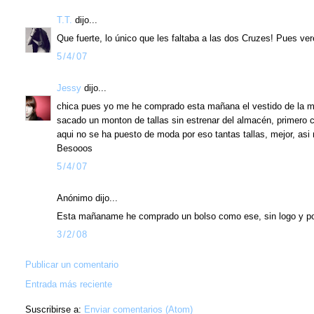
T.T.
dijo...
Que fuerte, lo único que les faltaba a las dos Cruzes! Pues v
5/4/07
Jessy
dijo...
chica pues yo me he comprado esta mañana el vestido de la mari
sacado un monton de tallas sin estrenar del almacén, primero c
aqui no se ha puesto de moda por eso tantas tallas, mejor, asi 
Besooos
5/4/07
Anónimo dijo...
Esta mañaname he comprado un bolso como ese, sin logo y por
3/2/08
Publicar un comentario
Entrada más reciente
Suscribirse a:
Enviar comentarios (Atom)