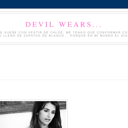
DEVIL WEARS...
NQUE SUEÑE CON VESTIR DE CHLOÉ, ME TENGO QUE CONFORMAR CO
 LLENO DE ZAPATOS DE BLANCO... PORQUE EN MI MUNDO EL DIAB