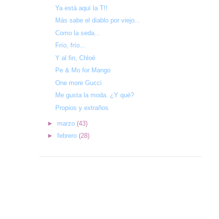
Ya está aquí la T!!
Más sabe el diablo por viejo...
Como la seda...
Frío, frío...
Y al fin, Chloé
Pe & Mo for Mango
One more Gucci
Me gusta la moda. ¿Y qué?
Propios y extraños
►
marzo
(43)
►
febrero
(28)