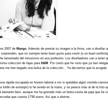
erno 2007 de
Mango
. Además de prestar su imagen a la firma, van a diseñar 
orprenden, que no siempre tener buen gusto para vestir (o un buen estilista
 he lamentado del intrusismo en esa profesión. Los diseñadores van a tener 
óxima colección de fajas para
H&M
. Por cierto que he visto que ya han relega
eta me han largado una bolsa de la colección... Ya decíamos que la acogida
una rápida escapada en horario laboral a ver si quedaba algún vestido-camis
 fotillo
de extranjis
) lo he tenido en la mano, y se parece más al de la foto q
stá bastante bien, aunque me ha gustado más un bolso-cesta de paja que he vi
ecordar que cuesta 17'90 euros. Así que a ahorrar...