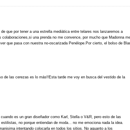
de que por tener a una estrella mediática entre telares nos lanzaremos a
as colaboraciones,si una prenda no me convence, por mucho que Madonna m
ver que pasa con nuestra no-oscarizada Penélope.Por cierto, el bolso de Bl
so de las cerezas es lo más!!Esta tarde me voy en busca del vestido de la
o cuando es un gran diseñador como Karl, Stella o V&R, pero esto de las
en estilistas, no porque entiendan de moda... no me emociona nada la idea.
anisima intentando colocarla en todos los sitios. No aguanto a los