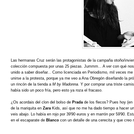
Las hermanas Cruz serán las protagonistas de la campaña otoño/invi
colección compuesta por unas 25 piezas. Jummm... A ver con qué nos s
unido a saber diseñar... Como licenciada en Periodismo, mil veces me
unirse a la protesta, porque ya me veo a Ana Obregón diseñando la pr
un rincón de la tienda a
M by Madonna.
Y por comprar una triste camis
había sido un poco fría, pero esto ya roza el fracaso.
¿Os acordais del clon del bolso de
Prada
de los flecos? Pues hoy (en 
de la mariquita en
Zara
Kids, así que no me ha dado tiempo a hacer una
veis abajo. Lo había en rojo por 39'90 euros y en marrón por 59'90. E
en el escaparate de
Blanco
con un detalle de una cerecita y que creo r