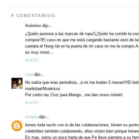
9 COMENTARIOS:
Anónimo dijo...
¿Quién asesora a las marcas de ropa?¿Quién ha corrido la voz 
comprar?El caso es que me está cargando bastante esto de l
cantara el Hung Up en la puerta de mi casa no me la compro.A 
es muy mono...
4/4/07
Lara
dijo...
No sabía que eras periodista...a mi me kedan 2 meses!!!El bol
marikitaa!Muakisss
Por cierto las Cruz para Mango...me dan muxo miedo!
4/4/07
viviana
dijo...
tienes toda razón con lo de las colaboraciones, tienen su punt
celebrities también colaborando, ellos visten bien porque tien
Es mas, estoy un poco harta de que Pe lleve siempre a su herm