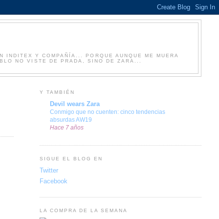
N INDITEX Y COMPAÑÍA... PORQUE AUNQUE ME MUERA
LO NO VISTE DE PRADA, SINO DE ZARA...
Y TAMBIÉN
Devil wears Zara
Conmigo que no cuenten: cinco tendencias
absurdas AW19
Hace 7 años
SIGUE EL BLOG EN
Twitter
Facebook
LA COMPRA DE LA SEMANA