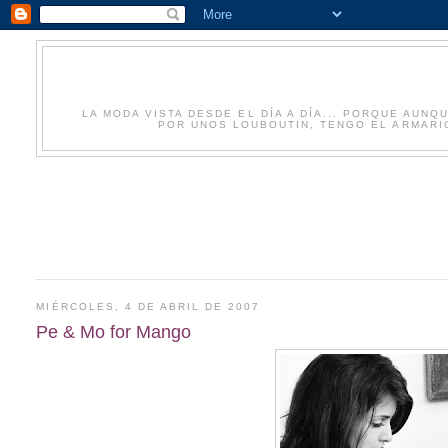
LA MODA VISTA DESDE EL DÍA A DÍA... PORQUE AU
POR UNOS LOUBOUTIN, TENGO EL ARMARIO
MIÉRCOLES, 4 DE ABRIL DE 2007
Pe & Mo for Mango