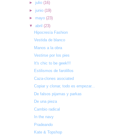
►
julio
(16)
►
junio
(19)
►
mayo
(23)
▼
abril
(23)
Hipocresía Fashion
Vestida de blanco
Manos a la obra
Vestirse por los pies
It's chic to be geek!!!
Estilismos de farolillos
Caza-clones asociated
Copiar y clonar, todo es empezar...
De falsos pijamas y parkas
De una pieza
Cambio radical
In the navy
Pradeando
Kate & Topshop