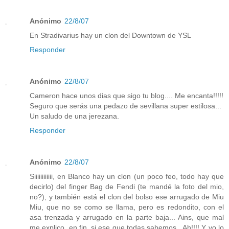
Anónimo
22/8/07
En Stradivarius hay un clon del Downtown de YSL
Responder
Anónimo
22/8/07
Cameron hace unos dias que sigo tu blog.... Me encanta!!!!!
Seguro que serás una pedazo de sevillana super estilosa...
Un saludo de una jerezana.
Responder
Anónimo
22/8/07
Siiiiiiiiiiii, en Blanco hay un clon (un poco feo, todo hay que
decirlo) del finger Bag de Fendi (te mandé la foto del mio,
no?), y también está el clon del bolso ese arrugado de Miu
Miu, que no se como se llama, pero es redondito, con el
asa trenzada y arrugado en la parte baja... Ains, que mal
me explico, en fin, si ese que todas sabemos...Ah!!!! Y yo lo