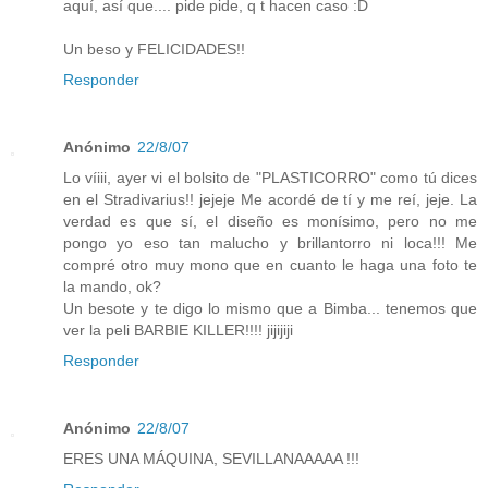
aquí, así que.... pide pide, q t hacen caso :D
Un beso y FELICIDADES!!
Responder
Anónimo
22/8/07
Lo víiii, ayer vi el bolsito de "PLASTICORRO" como tú dices
en el Stradivarius!! jejeje Me acordé de tí y me reí, jeje. La
verdad es que sí, el diseño es monísimo, pero no me
pongo yo eso tan malucho y brillantorro ni loca!!! Me
compré otro muy mono que en cuanto le haga una foto te
la mando, ok?
Un besote y te digo lo mismo que a Bimba... tenemos que
ver la peli BARBIE KILLER!!!! jijijiji
Responder
Anónimo
22/8/07
ERES UNA MÁQUINA, SEVILLANAAAAA !!!