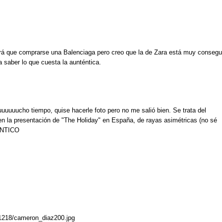
rá que comprarse una Balenciaga pero creo que la de Zara está muy consegu
 saber lo que cuesta la aunténtica.
uuucho tiempo, quise hacerle foto pero no me salió bien. Se trata del
n la presentación de "The Holiday" en España, de rayas asimétricas (no sé
DENTICO
061218/cameron_diaz200.jpg