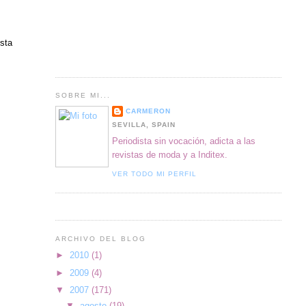
esta
SOBRE MI...
CARMERON
SEVILLA, SPAIN
Periodista sin vocación, adicta a las
revistas de moda y a Inditex.
VER TODO MI PERFIL
ARCHIVO DEL BLOG
►
2010
(1)
►
2009
(4)
▼
2007
(171)
▼
agosto
(19)