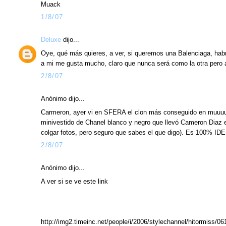
Muack
1/8/07
Deluxe
dijo...
Oye, qué más quieres, a ver, si queremos una Balenciaga, hab
a mi me gusta mucho, claro que nunca será como la otra pero a
2/8/07
Anónimo dijo...
Carmeron, ayer vi en SFERA el clon más conseguido en muuuuuu
minivestido de Chanel blanco y negro que llevó Cameron Diaz e
colgar fotos, pero seguro que sabes el que digo). Es 100% I
2/8/07
Anónimo dijo...
A ver si se ve este link
http://img2.timeinc.net/people/i/2006/stylechannel/hitormiss/