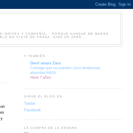
N INDITEX Y COMPAÑÍA... PORQUE AUNQUE ME MUERA
LO NO VISTE DE PRADA, SINO DE ZARA...
Y TAMBIÉN
Devil wears Zara
Conmigo que no cuenten: cinco tendencias
absurdas AW19
Hace 7 años
SIGUE EL BLOG EN
Twitter
son
Facebook
ero
 y
LA COMPRA DE LA SEMANA