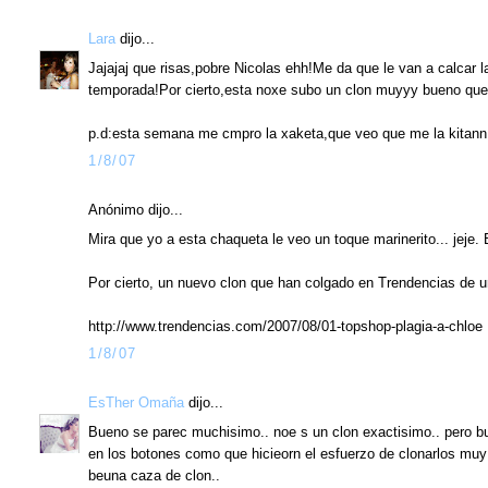
Lara
dijo...
Jajajaj que risas,pobre Nicolas ehh!Me da que le van a calcar l
temporada!Por cierto,esta noxe subo un clon muyyy bueno qu
p.d:esta semana me cmpro la xaketa,que veo que me la kitann
1/8/07
Anónimo dijo...
Mira que yo a esta chaqueta le veo un toque marinerito... jeje.
Por cierto, un nuevo clon que han colgado en Trendencias de 
http://www.trendencias.com/2007/08/01-topshop-plagia-a-chloe
1/8/07
EsTher Omaña
dijo...
Bueno se parec muchisimo.. noe s un clon exactisimo.. pero bu
en los botones como que hicieorn el esfuerzo de clonarlos muy
beuna caza de clon..