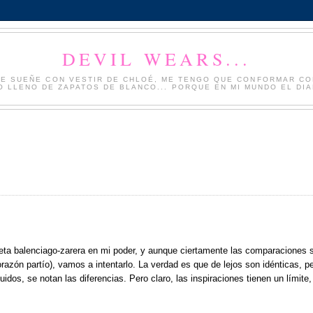
DEVIL WEARS...
NQUE SUEÑE CON VESTIR DE CHLOÉ, ME TENGO QUE CONFORMAR CO
 LLENO DE ZAPATOS DE BLANCO... PORQUE EN MI MUNDO EL DIAB
eta balenciago-zarera en mi poder, y aunque ciertamente las comparaciones 
azón partío), vamos a intentarlo. La verdad es que de lejos son idénticas, p
os, se notan las diferencias. Pero claro, las inspiraciones tienen un límite,