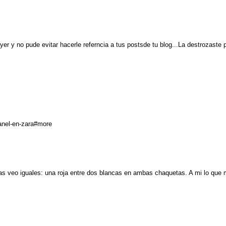
er y no pude evitar hacerle referncia a tus postsde tu blog...La destrozaste 
hanel-en-zara#more
as veo iguales: una roja entre dos blancas en ambas chaquetas. A mi lo que