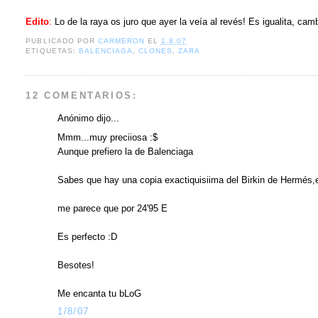
Edito
:
Lo de la raya os juro que ayer la veía al revés! Es igualita, camb
PUBLICADO POR
CARMERON
EL
1.8.07
ETIQUETAS:
BALENCIAGA
,
CLONES
,
ZARA
12 COMENTARIOS:
Anónimo dijo...
Mmm...muy preciiosa :$
Aunque prefiero la de Balenciaga
Sabes que hay una copia exactiquisiima del Birkin de Hermés
me parece que por 24'95 E
Es perfecto :D
Besotes!
Me encanta tu bLoG
1/8/07