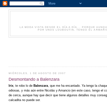
LA MODA VISTA DESDE EL DÍA A DÍA... PORQUE AU
POR UNOS LOUBOUTIN, TENGO EL ARMARIO
MIÉRCOLES, 1 DE AGOSTO DE 2007
Desmontando a Balenzara
Irix
, te robo lo de
Balenzara
, que me ha encantado. Ya tengo la chaqu
odiosas, y más aún entre Nicolás y Amancio (en este caso, tengo el cor
de cerca, aunque hay que decir que tiene algunos detalles muy conseguid
calcadita no puede ser.