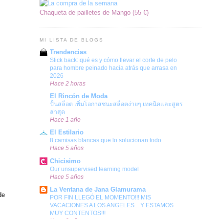
Chaqueta de pailletes de Mango (55 €)
MI LISTA DE BLOGS
Trendencias
Slick back: qué es y cómo llevar el corte de pelo
para hombre peinado hacia atrás que arrasa en
2026
Hace 2 horas
El Rincón de Moda
ปั้นสล็อต เพิ่มโอกาสชนะสล็อตง่ายๆ เทคนิคและสูตร
ล่าสุด
Hace 1 año
El Estilario
8 camisas blancas que lo solucionan todo
Hace 5 años
Chicisimo
Our unsupervised learning model
Hace 5 años
La Ventana de Jana Glamurama
de
POR FIN LLEGÓ EL MOMENTO!!! MIS
VACACIONES A LOS ANGELES... Y ESTAMOS
MUY CONTENTOS!!!