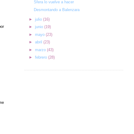
Sfera lo vuelve a hacer
Desmontando a Balenzara
►
julio
(16)
por
►
junio
(19)
►
mayo
(23)
►
abril
(23)
►
marzo
(43)
►
febrero
(28)
 me