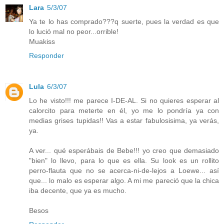
Lara
5/3/07
Ya te lo has comprado???q suerte, pues la verdad es que
lo lució mal no peor...orrible!
Muakiss
Responder
Lula
6/3/07
Lo he visto!!! me parece I-DE-AL. Si no quieres esperar al
calorcito para meterte en él, yo me lo pondría ya con
medias grises tupidas!! Vas a estar fabulosisima, ya verás,
ya.
A ver... qué esperábais de Bebe!!! yo creo que demasiado
"bien" lo llevo, para lo que es ella. Su look es un rollito
perro-flauta que no se acerca-ni-de-lejos a Loewe... así
que... lo malo es esperar algo. A mi me pareció que la chica
iba decente, que ya es mucho.
Besos