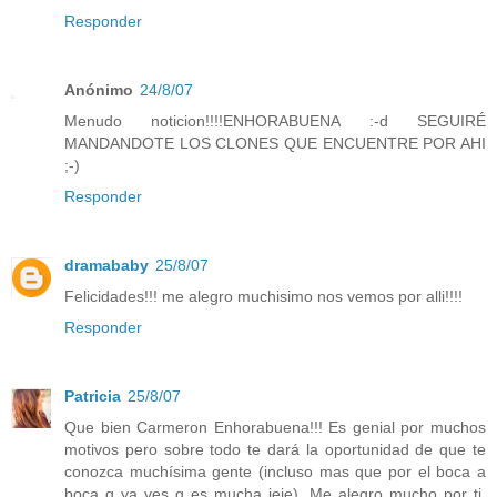
Responder
Anónimo
24/8/07
Menudo noticion!!!!ENHORABUENA :-d SEGUIRÉ
MANDANDOTE LOS CLONES QUE ENCUENTRE POR AHI
;-)
Responder
dramababy
25/8/07
Felicidades!!! me alegro muchisimo nos vemos por alli!!!!
Responder
Patricia
25/8/07
Que bien Carmeron Enhorabuena!!! Es genial por muchos
motivos pero sobre todo te dará la oportunidad de que te
conozca muchísima gente (incluso mas que por el boca a
boca q ya ves q es mucha jeje). Me alegro mucho por ti,