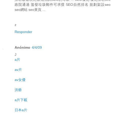
政院通過 濫發垃圾郵件可求償 SEO自然排名 規劃架設seo
seo網站 seo黃頁 ...
z
Responder
Anónimo
4/4/09
J
a片
av片
av女優
洪爺
a片下載
日本a片