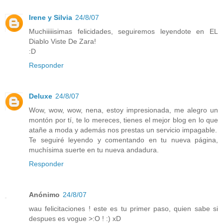
Irene y Silvia
24/8/07
Muchiiiiisimas felicidades, seguiremos leyendote en EL
Diablo Viste De Zara!
:D
Responder
Deluxe
24/8/07
Wow, wow, wow, nena, estoy impresionada, me alegro un
montón por tí, te lo mereces, tienes el mejor blog en lo que
atañe a moda y además nos prestas un servicio impagable.
Te seguiré leyendo y comentando en tu nueva página,
muchísima suerte en tu nueva andadura.
Responder
Anónimo
24/8/07
wau felicitaciones ! este es tu primer paso, quien sabe si
despues es vogue >:O ! :) xD