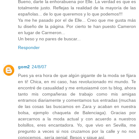
Bueno, darte la enhorabuena por Elle. La verdad es que es
totalmente justo. Reflejas la realidad de la mayoría de las
españolas... de lo que queremos y lo que podemos!!!
Ya me he pasado por el de Elle... Creo que me gusta más
tu diseño de la página. Por cierto te han puesto Cameron
en lugar de Carmeron...
Un beso y no pares de buscar...
Responder
gom2
24/8/07
Pues ya era hora de que algún gigante de la moda se fijara
en ti! Chica, en mi caso, has revolucionado mi mundo. Te
encontré de casualidad y me entusiasmé con tu blog, ahora
tanto mis compañeras de trabajo como mis amigas
entramos diariamente y comentamos tus entradas (muchas
de las cosas las buscamos en Zara y acaban en nuestra
bolsa, ejemplo chaqueta de Balenciaga). Gracias por
acercarnos a la moda actual y con acuerdo a nuestros
bolsillos, eres encantadora. Yo, que vivo en Sevilla, me
pregunto a veces si nos cruzamos por la calle y no nos
conocemos...sería genial. Besos y sigue así.