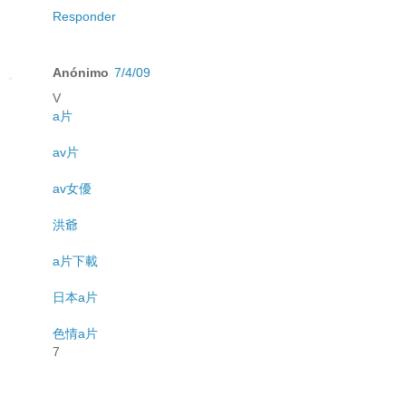
Responder
Anónimo
7/4/09
V
a片
av片
av女優
洪爺
a片下載
日本a片
色情a片
7