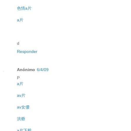
色情a片
a片
d
Responder
Anónimo
6/4/09
P
a片
av片
av女優
洪爺
a片下載