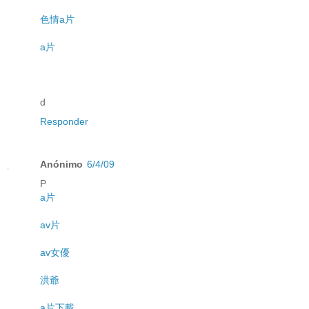
色情a片
a片
d
Responder
Anónimo
6/4/09
P
a片
av片
av女優
洪爺
a片下載