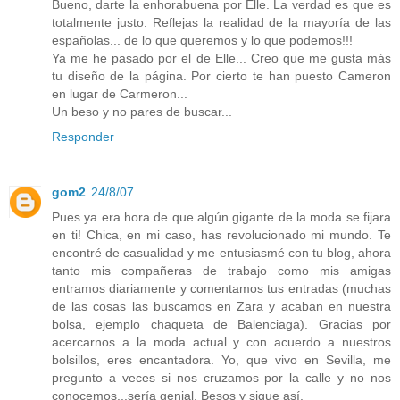
Bueno, darte la enhorabuena por Elle. La verdad es que es
totalmente justo. Reflejas la realidad de la mayoría de las
españolas... de lo que queremos y lo que podemos!!!
Ya me he pasado por el de Elle... Creo que me gusta más
tu diseño de la página. Por cierto te han puesto Cameron
en lugar de Carmeron...
Un beso y no pares de buscar...
Responder
gom2
24/8/07
Pues ya era hora de que algún gigante de la moda se fijara
en ti! Chica, en mi caso, has revolucionado mi mundo. Te
encontré de casualidad y me entusiasmé con tu blog, ahora
tanto mis compañeras de trabajo como mis amigas
entramos diariamente y comentamos tus entradas (muchas
de las cosas las buscamos en Zara y acaban en nuestra
bolsa, ejemplo chaqueta de Balenciaga). Gracias por
acercarnos a la moda actual y con acuerdo a nuestros
bolsillos, eres encantadora. Yo, que vivo en Sevilla, me
pregunto a veces si nos cruzamos por la calle y no nos
conocemos...sería genial. Besos y sigue así.