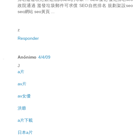
政院通過 濫發垃圾郵件可求償 SEO自然排名 規劃架設seo
seo網站 seo黃頁 ...
z
Responder
Anónimo
4/4/09
J
a片
av片
av女優
洪爺
a片下載
日本a片