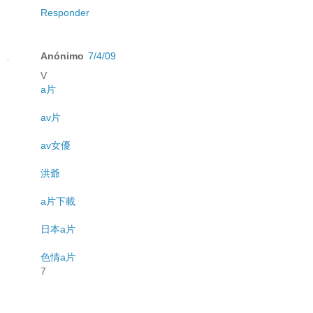
Responder
Anónimo
7/4/09
V
a片
av片
av女優
洪爺
a片下載
日本a片
色情a片
7