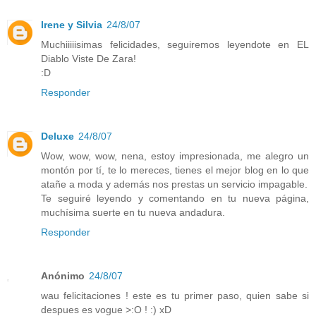
Irene y Silvia
24/8/07
Muchiiiiisimas felicidades, seguiremos leyendote en EL
Diablo Viste De Zara!
:D
Responder
Deluxe
24/8/07
Wow, wow, wow, nena, estoy impresionada, me alegro un
montón por tí, te lo mereces, tienes el mejor blog en lo que
atañe a moda y además nos prestas un servicio impagable.
Te seguiré leyendo y comentando en tu nueva página,
muchísima suerte en tu nueva andadura.
Responder
Anónimo
24/8/07
wau felicitaciones ! este es tu primer paso, quien sabe si
despues es vogue >:O ! :) xD