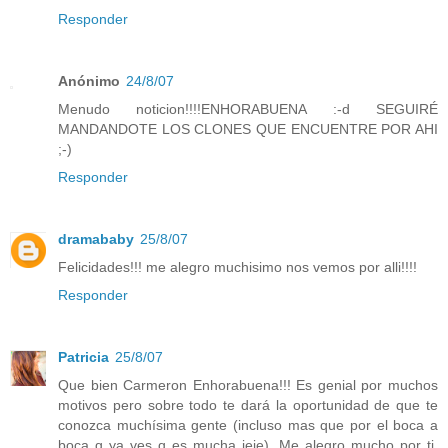
Responder
Anónimo
24/8/07
Menudo noticion!!!!ENHORABUENA :-d SEGUIRÉ
MANDANDOTE LOS CLONES QUE ENCUENTRE POR AHI
;-)
Responder
dramababy
25/8/07
Felicidades!!! me alegro muchisimo nos vemos por alli!!!!
Responder
Patricia
25/8/07
Que bien Carmeron Enhorabuena!!! Es genial por muchos
motivos pero sobre todo te dará la oportunidad de que te
conozca muchísima gente (incluso mas que por el boca a
boca q ya ves q es mucha jeje). Me alegro mucho por ti,