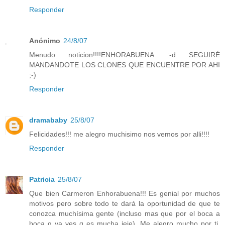
Responder
Anónimo
24/8/07
Menudo noticion!!!!ENHORABUENA :-d SEGUIRÉ
MANDANDOTE LOS CLONES QUE ENCUENTRE POR AHI
;-)
Responder
dramababy
25/8/07
Felicidades!!! me alegro muchisimo nos vemos por alli!!!!
Responder
Patricia
25/8/07
Que bien Carmeron Enhorabuena!!! Es genial por muchos
motivos pero sobre todo te dará la oportunidad de que te
conozca muchísima gente (incluso mas que por el boca a
boca q ya ves q es mucha jeje). Me alegro mucho por ti,