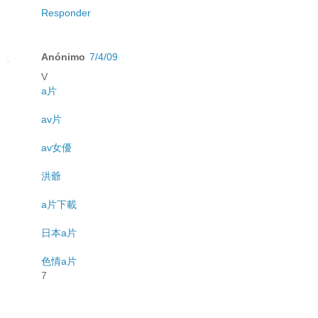
Responder
Anónimo
7/4/09
V
a片
av片
av女優
洪爺
a片下載
日本a片
色情a片
7