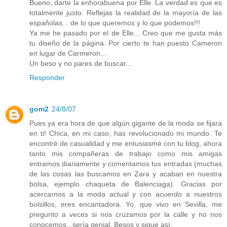
Bueno, darte la enhorabuena por Elle. La verdad es que es
totalmente justo. Reflejas la realidad de la mayoría de las
españolas... de lo que queremos y lo que podemos!!!
Ya me he pasado por el de Elle... Creo que me gusta más
tu diseño de la página. Por cierto te han puesto Cameron
en lugar de Carmeron...
Un beso y no pares de buscar...
Responder
gom2
24/8/07
Pues ya era hora de que algún gigante de la moda se fijara
en ti! Chica, en mi caso, has revolucionado mi mundo. Te
encontré de casualidad y me entusiasmé con tu blog, ahora
tanto mis compañeras de trabajo como mis amigas
entramos diariamente y comentamos tus entradas (muchas
de las cosas las buscamos en Zara y acaban en nuestra
bolsa, ejemplo chaqueta de Balenciaga). Gracias por
acercarnos a la moda actual y con acuerdo a nuestros
bolsillos, eres encantadora. Yo, que vivo en Sevilla, me
pregunto a veces si nos cruzamos por la calle y no nos
conocemos...sería genial. Besos y sigue así.