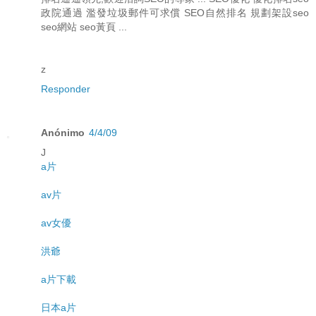
政院通過 濫發垃圾郵件可求償 SEO自然排名 規劃架設seo
seo網站 seo黃頁 ...
z
Responder
Anónimo
4/4/09
J
a片
av片
av女優
洪爺
a片下載
日本a片