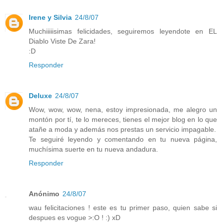
Irene y Silvia
24/8/07
Muchiiiiisimas felicidades, seguiremos leyendote en EL
Diablo Viste De Zara!
:D
Responder
Deluxe
24/8/07
Wow, wow, wow, nena, estoy impresionada, me alegro un
montón por tí, te lo mereces, tienes el mejor blog en lo que
atañe a moda y además nos prestas un servicio impagable.
Te seguiré leyendo y comentando en tu nueva página,
muchísima suerte en tu nueva andadura.
Responder
Anónimo
24/8/07
wau felicitaciones ! este es tu primer paso, quien sabe si
despues es vogue >:O ! :) xD