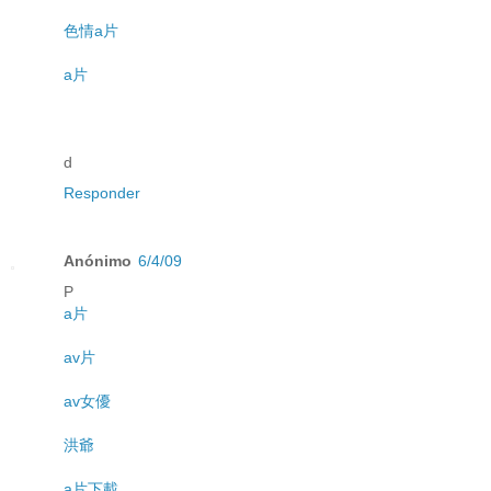
色情a片
a片
d
Responder
Anónimo
6/4/09
P
a片
av片
av女優
洪爺
a片下載